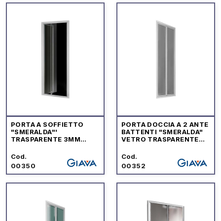
PORTA A SOFFIETTO
PORTA DOCCIA A 2 ANTE
"SMERALDA"'
BATTENTI "SMERALDA"
TRASPARENTE 3MM
VETRO TRASPARENTE
PROFILO CROMO
Sp.3 mm PROFILO
CROMO
Cod.
Cod.
00350
00352