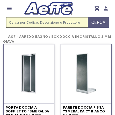
menu
shopping_cart
person
CERCA
A07 - ARREDO BAGNO / BOX DOCCIA IN CRISTALLO 3 MM
GIAVA
PORTA DOCCIA A
PARETE DOCCIA FISSA
SOFFIETTO "SMERALDA
"SMERALDA C" BIANCO
C" BIANCO Sp.3 mm
Sp.3 mm