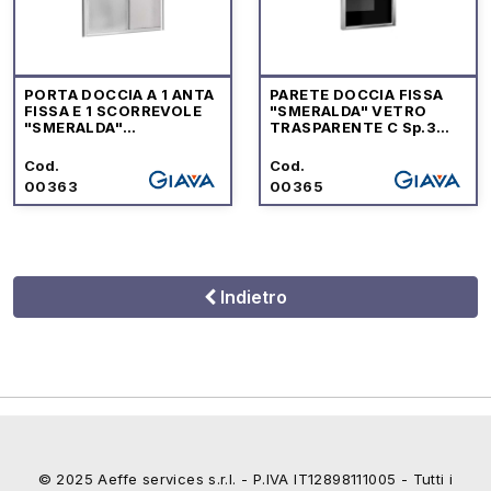
PORTA DOCCIA A 1 ANTA
PARETE DOCCIA FISSA
FISSA E 1 SCORREVOLE
"SMERALDA" VETRO
"SMERALDA"
TRASPARENTE C Sp.3
TRASPARENTE Sp.3 mm
mm PROFILO CROMO
P.CROMO
Cod.
Cod.
00363
00365
Indietro
© 2025 Aeffe services s.r.l. - P.IVA IT12898111005 - Tutti i