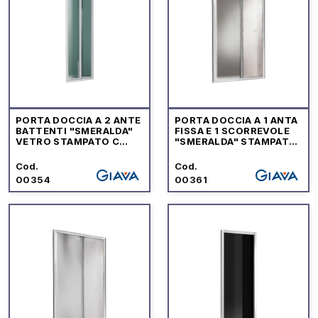
PORTA DOCCIA A 2 ANTE
PORTA DOCCIA A 1 ANTA
BATTENTI "SMERALDA"
FISSA E 1 SCORREVOLE
VETRO STAMPATO C
"SMERALDA" STAMPATO
Sp.3 mm PROFILO
C Sp.3 mm P.CROMO
CROMO
Cod.
Cod.
00354
00361