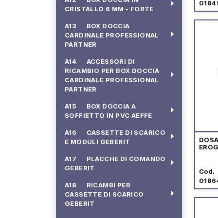
arrow_right
0184
CRISTALLO 6 MM - FORTE
A13 BOX DOCCIA
arrow_right
CARDINALE PROFESSIONAL
PARTNER
A14 ACCESSORI DI
RICAMBIO PER BOX DOCCIA
arrow_right
CARDINALE PROFESSIONAL
PARTNER
A15 BOX DOCCIA A
arrow_right
SOFFIETTO IN PVC AEFFE
A16 CASSETTE DI SCARICO
arrow_right
DOSA
E MODULI GEBERIT
EROG
A17 PLACCHE DI COMANDO
arrow_right
GEBERIT
Cod.
0186
A18 RICAMBI PER
arrow_right
CASSETTE DI SCARICO
GEBERIT