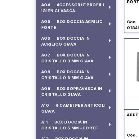
PORT
A04 ACCESSORI E PROFILI
arrow_right
IGIENICI VASCA
A05 BOX DOCCIA ACRILIC
Cod.
arrow_right
FORTE
0184
A06 BOX DOCCIA IN
arrow_right
ACRILICO GIAVA
A07 BOX DOCCIA IN
arrow_right
CRISTALLO 3 MM GIAVA
A08 BOX DOCCIA IN
arrow_right
CRISTALLO 6 MM GIAVA
A09 BOX SOPRAVASCA IN
arrow_right
CRISTALLO GIAVA
A10 RICAMBI PER ARTICOLI
arrow_right
GIAVA
APPE
A11 BOX DOCCIA IN
arrow_right
CRISTALLO 5 MM - FORTE
Cod.
A12 BOX DOCCIA IN