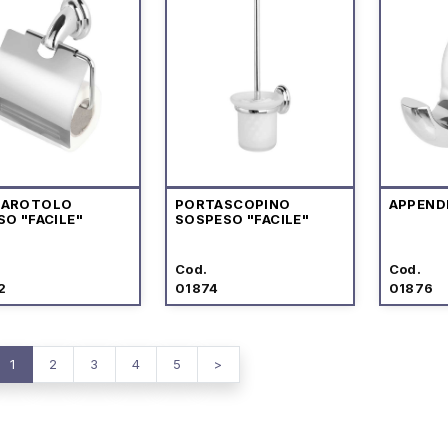
TAROTOLO
PORTASCOPINO
APPENDI
SO "FACILE"
SOSPESO "FACILE"
Cod.
Cod.
2
01874
01876
1
2
3
4
5
>