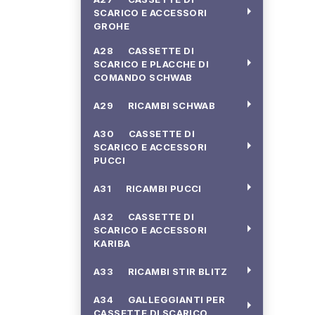
arrow_right
SCARICO E ACCESSORI
GROHE
A28 CASSETTE DI
arrow_right
SCARICO E PLACCHE DI
COMANDO SCHWAB
arrow_right
A29 RICAMBI SCHWAB
A30 CASSETTE DI
arrow_right
SCARICO E ACCESSORI
PUCCI
arrow_right
A31 RICAMBI PUCCI
A32 CASSETTE DI
arrow_right
SCARICO E ACCESSORI
KARIBA
arrow_right
A33 RICAMBI STIR BLITZ
A34 GALLEGGIANTI PER
arrow_right
CASSETTE DI SCARICO