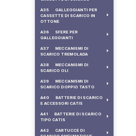
A35 GALLEGGIANTI PER
arrow_right
CASSETTE DI SCARICO IN
OTTONE
A36 SFERE PER
arrow_right
GALLEGGIANTI
A37 MECCANISMI DI
arrow_right
SCARICO TREMOLADA
A38 MECCANISMI DI
arrow_right
SCARICO OLI
A39 MECCANISMI DI
arrow_right
SCARICO DOPPIO TASTO
A40 BATTERIE DI SCARICO
arrow_right
E ACCESSORI CATIS
A41 BATTERIE DI SCARICO
arrow_right
TIPO CATIS
A42 CARTUCCE DI
arrow_right