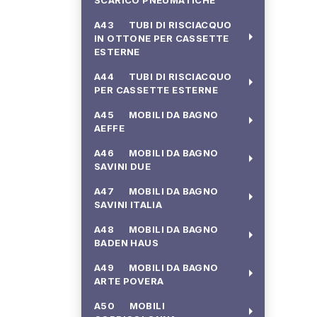
SCARICO PNEUMATICHE
A43 TUBI DI RISCIACQUO
arrow_right
IN OTTONE PER CASSETTE
ESTERNE
A44 TUBI DI RISCIACQUO
arrow_right
PER CASSETTE ESTERNE
A45 MOBILI DA BAGNO
arrow_right
AEFFE
A46 MOBILI DA BAGNO
arrow_right
SAVINI DUE
A47 MOBILI DA BAGNO
arrow_right
SAVINI ITALIA
A48 MOBILI DA BAGNO
arrow_right
BADEN HAUS
A49 MOBILI DA BAGNO
arrow_right
ARTE POVERA
A50 MOBILI
arrow_right