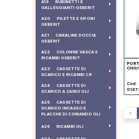
A19 RUBINETTI E
arrow_right
GALLEGGIANTI GEBERIT
A20 PILETTE E SIFONI
arrow_right
GEBERIT
A21 CANALINE DOCCIA
arrow_right
GEBERIT
A22 COLONNE VASCA E
arrow_right
RICAMBI GEBERIT
POR
CHIU
A23 CASSETTE DI
arrow_right
SCARICO E RICAMBI CR
Cod.
A24 CASSETTE DI
arrow_right
0187
SCARICO A ZAINO OLI
A25 CASSETTE DI
arrow_right
SCARICO INCASSO E
<
PLACCHE DI COMANDO OLI
arrow_right
A26 RICAMBI OLI
A27 CASSETTE DI