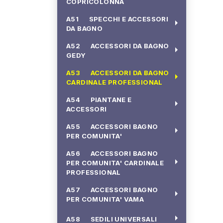
COPRICOLONNA
A51 SPECCHI E ACCESSORI
arrow_right
DA BAGNO
A52 ACCESSORI DA BAGNO
arrow_right
GEDY
A53 ACCESSORI DA BAGNO
arrow_right
CARDINALE PROFESSIONAL
A54 PIANTANE E
arrow_right
ACCESSORI
A55 ACCESSORI BAGNO
arrow_right
PER COMUNITA'
A56 ACCESSORI BAGNO
arrow_right
PER COMUNITA' CARDINALE
PROFESSIONAL
A57 ACCESSORI BAGNO
arrow_right
PER COMUNITA' VAMA
arrow_right
A58 SEDILI UNIVERSALI