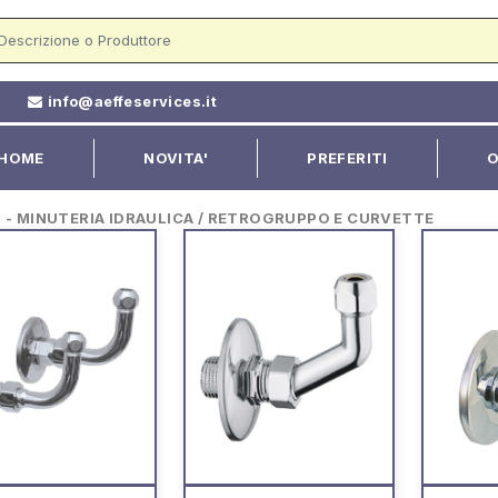
2
info@aeffeservices.it
HOME
NOVITA'
PREFERITI
O
 MINUTERIA IDRAULICA / RETROGRUPPO E CURVETTE