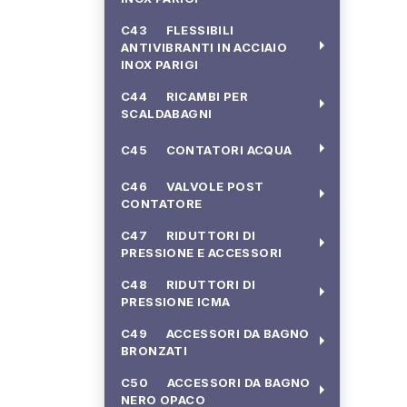
C43 FLESSIBILI
arrow_right
ANTIVIBRANTI IN ACCIAIO
INOX PARIGI
C44 RICAMBI PER
arrow_right
SCALDABAGNI
arrow_right
C45 CONTATORI ACQUA
C46 VALVOLE POST
arrow_right
CONTATORE
C47 RIDUTTORI DI
arrow_right
PRESSIONE E ACCESSORI
C48 RIDUTTORI DI
arrow_right
PRESSIONE ICMA
C49 ACCESSORI DA BAGNO
arrow_right
BRONZATI
C50 ACCESSORI DA BAGNO
arrow_right
NERO OPACO