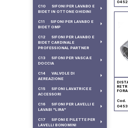
0452
C10 SIFONI PER LAVABO E
arrow_right
BIDET IN OTTONE GHIDINI
C11 SIFONI PER LAVABO E
arrow_right
BIDET OMP
C12 SIFONI PER LAVABO E
arrow_right
BIDET CARDINALE
PROFESSIONAL PARTNER
C13 SIFONI PER VASCA E
arrow_right
DOCCIA
C14 VALVOLE DI
arrow_right
AEREAZIONE
DIST
RET
C15 SIFONI LAVATRICE E
arrow_right
FORA
ACCESSORI
GIRE
CRO
Cod.
C16 SIFONI PER LAVELLI E
arrow_right
0453
LAVABI "LIRA"
C17 SIFONI E PILETTE PER
arrow_right
LAVELLI BONOMINI