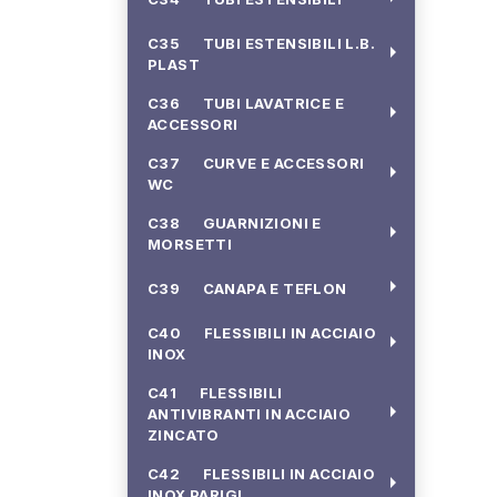
C35 TUBI ESTENSIBILI L.B.
arrow_right
PLAST
C36 TUBI LAVATRICE E
arrow_right
ACCESSORI
C37 CURVE E ACCESSORI
arrow_right
WC
C38 GUARNIZIONI E
arrow_right
MORSETTI
arrow_right
C39 CANAPA E TEFLON
C40 FLESSIBILI IN ACCIAIO
arrow_right
INOX
C41 FLESSIBILI
arrow_right
ANTIVIBRANTI IN ACCIAIO
ZINCATO
C42 FLESSIBILI IN ACCIAIO
arrow_right
INOX PARIGI