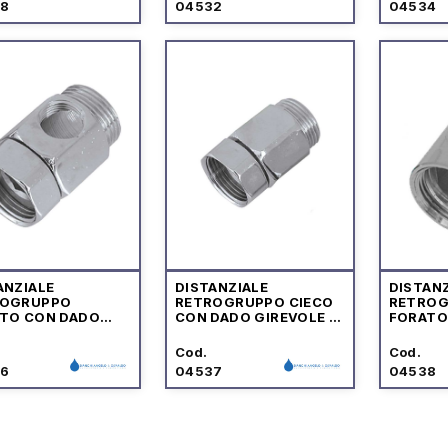
8
04532
04534
ANZIALE
DISTANZIALE
DISTANZ
ROGRUPPO
RETROGRUPPO CIECO
RETRO
TO CON DADO
CON DADO GIREVOLE IN
FORATO
VOLE IN OTTONE
OTTONE CROMATO
CROMA
MATO
Cod.
Cod.
6
04537
04538