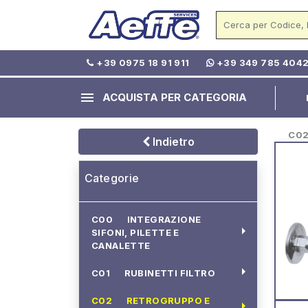
+39 0975 18 91 911
+39 349 785 404
menu
ACQUISTA PER CATEGORIA
C02 -
Indietro
Categorie
C00 INTEGRAZIONE
arrow_right
SIFONI, PILETTE E
CANALETTE
arrow_right
C01 RUBINETTI FILTRO
C02 RETROGRUPPO E
arrow_right