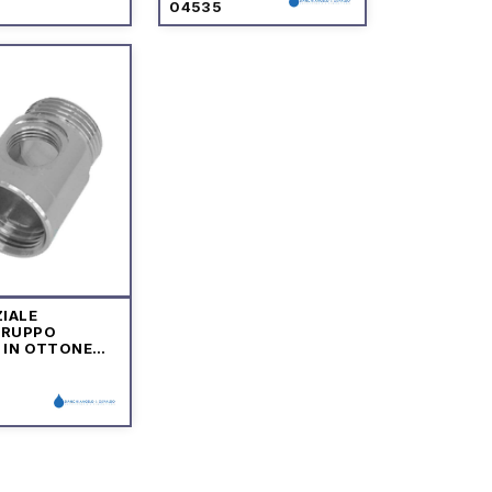
04535
IALE
GRUPPO
 IN OTTONE
TO