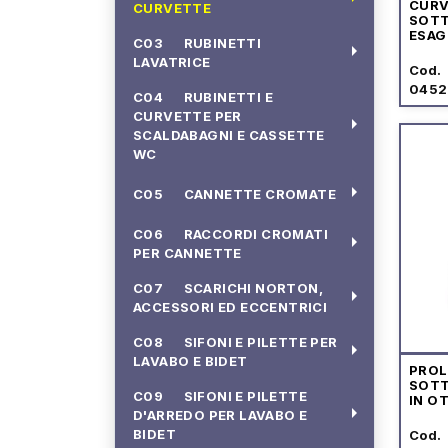
CUR
CURVETTE
SOT
ESAG
C03 RUBINETTI
arrow_right
REGO
LAVATRICE
Cod.
0452
C04 RUBINETTI E
CURVETTE PER
arrow_right
SCALDABAGNI E CASSETTE
WC
arrow_right
C05 CANNETTE CROMATE
C06 RACCORDI CROMATI
arrow_right
PER CANNETTE
C07 SCARICHI NORTON,
arrow_right
ACCESSORI ED ECCENTRICI
C08 SIFONI E PILETTE PER
arrow_right
LAVABO E BIDET
PRO
SOTT
C09 SIFONI E PILETTE
IN O
arrow_right
D'ARREDO PER LAVABO E
BIDET
Cod.