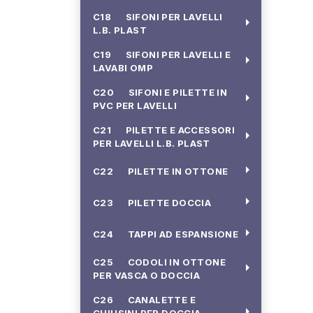
C18 SIFONI PER LAVELLI
arrow_right
L.B. PLAST
C19 SIFONI PER LAVELLI E
arrow_right
LAVABI OMP
C20 SIFONI E PILETTE IN
arrow_right
PVC PER LAVELLI
C21 PILETTE E ACCESSORI
arrow_right
PER LAVELLI L.B. PLAST
arrow_right
C22 PILETTE IN OTTONE
arrow_right
C23 PILETTE DOCCIA
arrow_right
C24 TAPPI AD ESPANSIONE
C25 CODOLI IN OTTONE
arrow_right
PER VASCA O DOCCIA
C26 CANALETTE E
arrow_right