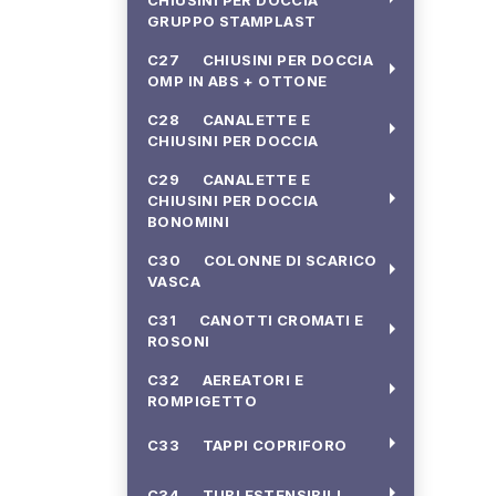
CHIUSINI PER DOCCIA
GRUPPO STAMPLAST
C27 CHIUSINI PER DOCCIA
arrow_right
OMP IN ABS + OTTONE
C28 CANALETTE E
arrow_right
CHIUSINI PER DOCCIA
C29 CANALETTE E
arrow_right
CHIUSINI PER DOCCIA
BONOMINI
C30 COLONNE DI SCARICO
arrow_right
VASCA
C31 CANOTTI CROMATI E
arrow_right
ROSONI
C32 AEREATORI E
arrow_right
ROMPIGETTO
arrow_right
C33 TAPPI COPRIFORO
arrow_right
C34 TUBI ESTENSIBILI