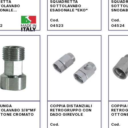
VETTA
SQUADRETTA
SQUADR
TOLAVABO
SOTTOLAVABO
SOTTO
ONALE
ESAGONALE "EKO"
SNODABI
LABILE
Cod.
Cod.
2
04523
04524
LUNGA
COPPIA DISTANZIALI
COPPIA 
OLAVABO 3/8"MF
RETROGRUPPO CON
RETROG
TTONE CROMATO
DADO GIREVOLE
OTTON
Cod.
Cod.