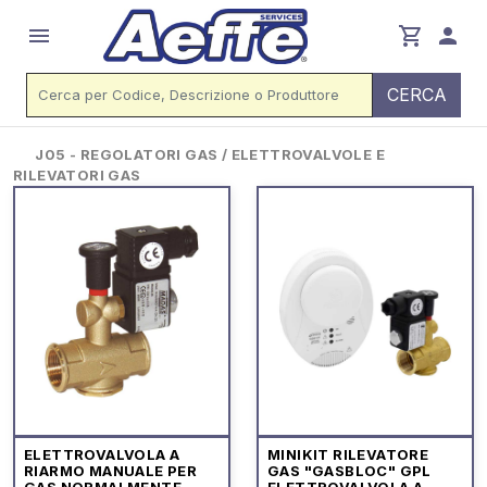
menu
shopping_cart
person
CERCA
J05 - REGOLATORI GAS / ELETTROVALVOLE E
RILEVATORI GAS
ELETTROVALVOLA A
MINIKIT RILEVATORE
RIARMO MANUALE PER
GAS "GASBLOC" GPL
GAS NORMALMENTE
ELETTROVALVOLA A