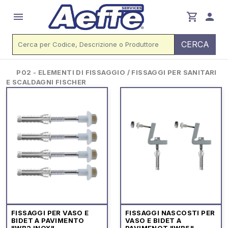
menu
shopping_cart
person
CERCA
P02 - ELEMENTI DI FISSAGGIO / FISSAGGI PER SANITARI
E SCALDAGNI FISCHER
FISSAGGI PER VASO E
FISSAGGI NASCOSTI PER
BIDET A PAVIMENTO
VASO E BIDET A
"WB2 INOX"
PAVIMENOT "WB5"