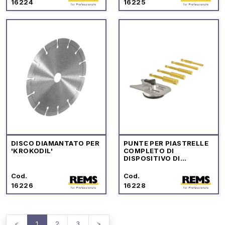
16224
16225
DISCO DIAMANTATO PER
PUNTE PER PIASTRELLE
'KROKODIL'
COMPLETO DI
DISPOSITIVO DI
CENTRAGGIO
Cod.
Cod.
16226
16228
<
1
2
3
>