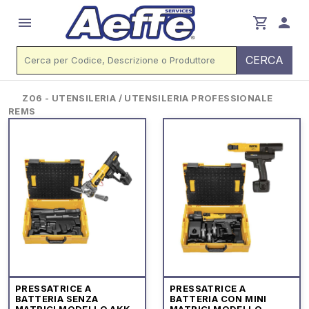
menu
shopping_cart
person
CERCA
Z06 - UTENSILERIA / UTENSILERIA PROFESSIONALE
REMS
PRESSATRICE A
PRESSATRICE A
BATTERIA SENZA
BATTERIA CON MINI
MATRICI MODELLO AKKU
MATRICI MODELLO