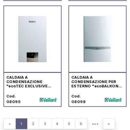
CALDAIA A
CALDAIA A
CONDENSAZIONE
CONDENSAZIONE PER
"ecoTEC EXCLUSIVE
ESTERNO "ecoBALKON
VMW" CON CENTRALINA
PLUS VMW" CON
"sensoCOMFORT"
CENTRALINA
Cod.
Cod.
"multiMATIC 700"
08095
08098
...
<
1
2
3
4
5
6
>