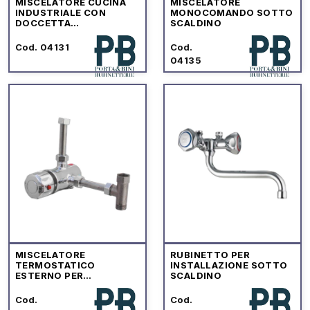
MISCELATORE CUCINA
MISCELATORE
INDUSTRIALE CON
MONOCOMANDO SOTTO
DOCCETTA
SCALDINO
PRELAVAGGIO
STOVIGLIE
Cod. 04131
Cod.
04135
MISCELATORE
RUBINETTO PER
TERMOSTATICO
INSTALLAZIONE SOTTO
ESTERNO PER
SCALDINO
INSTALLAZIONE SOTTO
BOILER
Cod.
Cod.