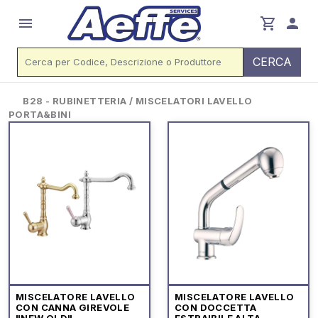
menu
shopping_cart
person
CERCA
B28 - RUBINETTERIA / MISCELATORI LAVELLO
PORTA&BINI
MISCELATORE LAVELLO
MISCELATORE LAVELLO
CON CANNA GIREVOLE
CON DOCCETTA
"NEW OLD"
ESTRAIBILE ALTA