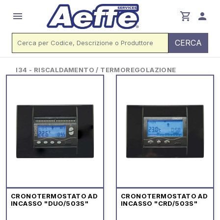
menu
shopping_cart
person
CERCA
I34 - RISCALDAMENTO / TERMOREGOLAZIONE
CRONOTERMOSTATO AD
CRONOTERMOSTATO AD
INCASSO "DUO/503S"
INCASSO "CRD/503S"