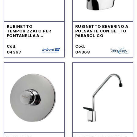
RUBINETTO
RUBINETTO BEVERINO A
TEMPORIZZATO PER
PULSANTE CON GETTO
FONTANELLA A
PARABOLICO
PULSANTE CON
CHIUSURA ISTANTANEA
Cod.
Cod.
OTTONE GIALLO
04367
04368