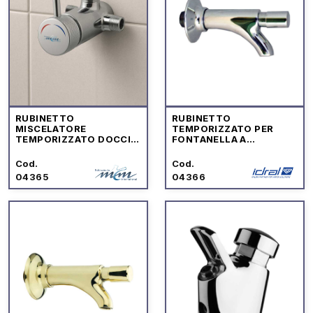
RUBINETTO
RUBINETTO
MISCELATORE
TEMPORIZZATO PER
TEMPORIZZATO DOCCIA
FONTANELLA A
ESTERNO
PULSANTE CON
CHIUSURA ISTANTANEA
Cod.
Cod.
04365
04366