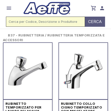
menu
shopping_cart
person
CERCA
B37 - RUBINETTERIA / RUBINETTERIA TEMPORIZZATA E
ACCESSORI
RUBINETTO
RUBINETTO COLLO
TEMPORIZZATO PER
CIGNO TEMPORIZZATO
LAVABO "CLASSIC"
CON MISCELATORE