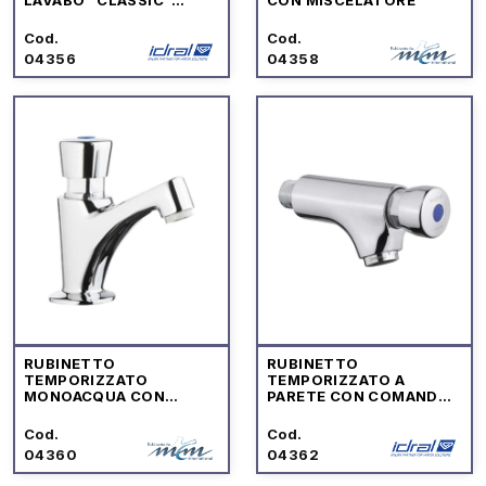
COMANDO A PULSANTE
Cod.
Cod.
04356
04358
RUBINETTO
RUBINETTO
TEMPORIZZATO
TEMPORIZZATO A
MONOACQUA CON
PARETE CON COMANDO
COMANDO A PULSANTE
A PULSANTE
Cod.
Cod.
04360
04362