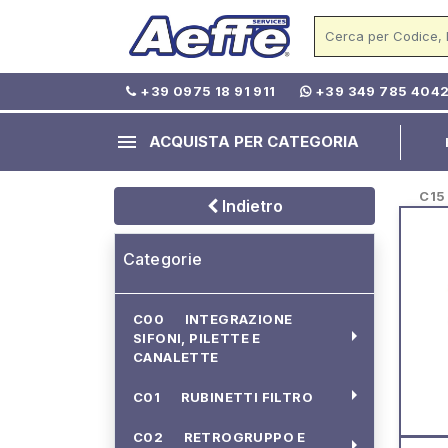
+39 0975 18 91 911
+39 349 785 404
menu
ACQUISTA PER CATEGORIA
C15 -
Indietro
Categorie
C00 INTEGRAZIONE
arrow_right
SIFONI, PILETTE E
CANALETTE
arrow_right
C01 RUBINETTI FILTRO
C02 RETROGRUPPO E
arrow_right