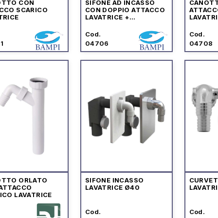
OTTO CON
SIFONE AD INCASSO
CANOTT
CCO SCARICO
CON DOPPIO ATTACCO
ATTACC
TRICE
LAVATRICE +
LAVATRI
ASCIUGATRICE BAMPI
ASCIUG
Cod.
Cod.
1
04706
04708
OTTO ORLATO
SIFONE INCASSO
CURVET
ATTACCO
LAVATRICE Ø40
LAVATR
ICO LAVATRICE
Cod.
Cod.