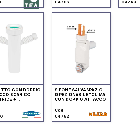
1
04766
04769
TTO CON DOPPIO
SIFONE SALVASPAZIO
CCO SCARICO
ISPEZIONABILE "CLIMA"
TRICE +
CON DOPPIO ATTACCO
STOVIGLIE
Cod.
80
04782