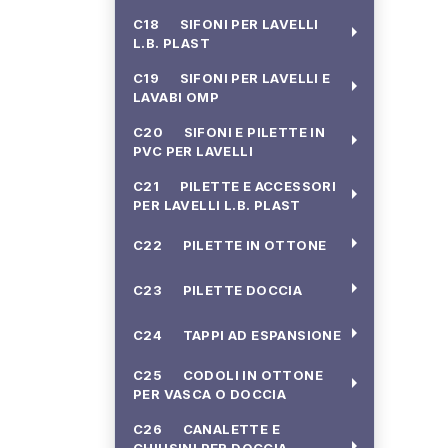
C18 SIFONI PER LAVELLI
arrow_right
L.B. PLAST
C19 SIFONI PER LAVELLI E
arrow_right
LAVABI OMP
C20 SIFONI E PILETTE IN
arrow_right
PVC PER LAVELLI
C21 PILETTE E ACCESSORI
arrow_right
PER LAVELLI L.B. PLAST
arrow_right
C22 PILETTE IN OTTONE
arrow_right
C23 PILETTE DOCCIA
arrow_right
C24 TAPPI AD ESPANSIONE
C25 CODOLI IN OTTONE
arrow_right
PER VASCA O DOCCIA
C26 CANALETTE E
arrow_right