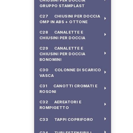
CHIUSINI PER DOCCIA
GRUPPO STAMPLAST
C27 CHIUSINI PER DOCCIA
arrow_right
OMP IN ABS + OTTONE
C28 CANALETTE E
arrow_right
CHIUSINI PER DOCCIA
C29 CANALETTE E
arrow_right
CHIUSINI PER DOCCIA
BONOMINI
C30 COLONNE DI SCARICO
arrow_right
VASCA
C31 CANOTTI CROMATI E
arrow_right
ROSONI
C32 AEREATORI E
arrow_right
ROMPIGETTO
arrow_right
C33 TAPPI COPRIFORO
arrow_right
C34 TUBI ESTENSIBILI