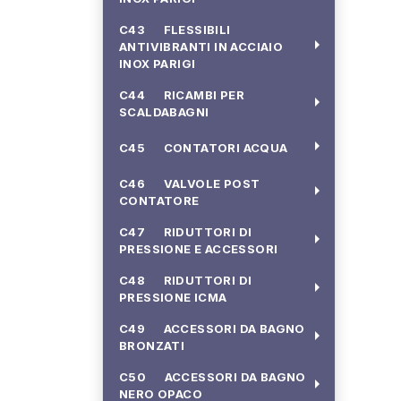
C43 FLESSIBILI
arrow_right
ANTIVIBRANTI IN ACCIAIO
INOX PARIGI
C44 RICAMBI PER
arrow_right
SCALDABAGNI
arrow_right
C45 CONTATORI ACQUA
C46 VALVOLE POST
arrow_right
CONTATORE
C47 RIDUTTORI DI
arrow_right
PRESSIONE E ACCESSORI
C48 RIDUTTORI DI
arrow_right
PRESSIONE ICMA
C49 ACCESSORI DA BAGNO
arrow_right
BRONZATI
C50 ACCESSORI DA BAGNO
arrow_right
NERO OPACO