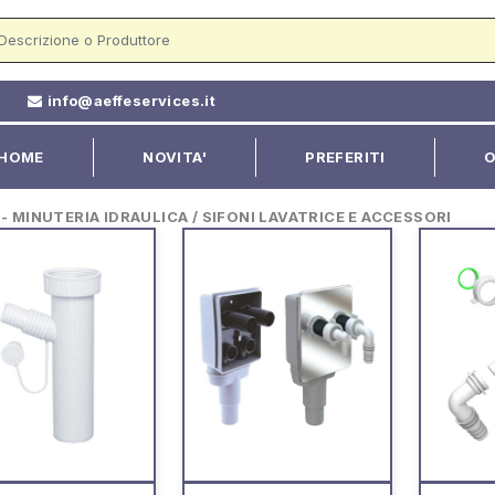
2
info@aeffeservices.it
HOME
NOVITA'
PREFERITI
O
 MINUTERIA IDRAULICA / SIFONI LAVATRICE E ACCESSORI