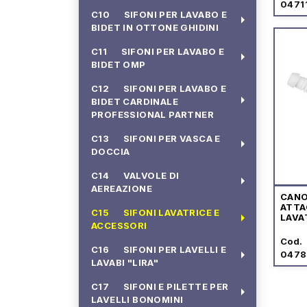
0471
C10 SIFONI PER LAVABO E
arrow_right
BIDET IN OTTONE GHIDINI
C11 SIFONI PER LAVABO E
arrow_right
BIDET OMP
C12 SIFONI PER LAVABO E
arrow_right
BIDET CARDINALE
PROFESSIONAL PARTNER
C13 SIFONI PER VASCA E
arrow_right
DOCCIA
C14 VALVOLE DI
arrow_right
AEREAZIONE
CANO
ATTA
C15 SIFONI LAVATRICE E
arrow_right
LAVA
ACCESSORI
LAVA
Cod.
C16 SIFONI PER LAVELLI E
arrow_right
047
LAVABI "LIRA"
C17 SIFONI E PILETTE PER
arrow_right
LAVELLI BONOMINI