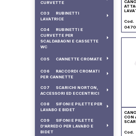
CAN
CURVETTE
ATTA
LAVA
C03 RUBINETTI
arrow_right
LAVATRICE
Cod.
0470
C04 RUBINETTI E
CURVETTE PER
arrow_right
SCALDABAGNI E CASSETTE
WC
arrow_right
C05 CANNETTE CROMATE
C06 RACCORDI CROMATI
arrow_right
PER CANNETTE
C07 SCARICHI NORTON,
arrow_right
ACCESSORI ED ECCENTRICI
C08 SIFONI E PILETTE PER
arrow_right
LAVABO E BIDET
CAN
CON 
C09 SIFONI E PILETTE
SCAR
arrow_right
D'ARREDO PER LAVABO E
BIDET
Cod.