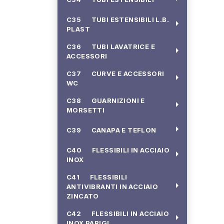
C35 TUBI ESTENSIBILI L.B.
arrow_right
PLAST
C36 TUBI LAVATRICE E
arrow_right
ACCESSORI
C37 CURVE E ACCESSORI
arrow_right
WC
C38 GUARNIZIONI E
arrow_right
MORSETTI
arrow_right
C39 CANAPA E TEFLON
C40 FLESSIBILI IN ACCIAIO
arrow_right
INOX
C41 FLESSIBILI
arrow_right
ANTIVIBRANTI IN ACCIAIO
ZINCATO
C42 FLESSIBILI IN ACCIAIO
arrow_right
INOX PARIGI