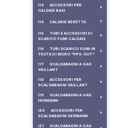
I13 ACCESSORI PER
arrow_right
CALDAIE BAXI
arrow_right
I14 CALDAIE BERETTA
I15 TUBI E ACCESSORI DI
arrow_right
SCARICO FUMI CALDAIE
I16 TUBI SCARICO FUMI IN
arrow_right
TESTA DI MORO "PPS-OUT"
I17 SCALDABAGNI A GAS
arrow_right
VAILLANT
I18 ACCESSORI PER
arrow_right
SCALDABAGNI VAILLANT
I19 SCALDABAGNI A GAS
arrow_right
HERMANN
I20 ACCESSORI PER
arrow_right
SCALDABAGNI HERMANN
I21 SCALDABAGNI A GAS
arrow_right