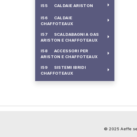
arrow_right
I55 CALDAIE ARISTON
I56 CALDAIE
arrow_right
CHAFFOTEAUX
I57 SCALDABAGNI A GAS
arrow_right
ARISTON E CHAFFOTEAUX
I58 ACCESSORI PER
arrow_right
ARISTON E CHAFFOTEAUX
I59 SISTEMI IBRIDI
arrow_right
CHAFFOTEAUX
© 2025 Aeffe serv