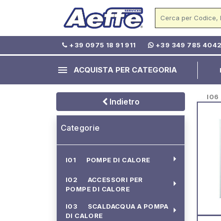
+39 0975 18 91 911
+39 349 785 404
menu
ACQUISTA PER CATEGORIA
I06 -
Indietro
Categorie
arrow_right
I01 POMPE DI CALORE
I02 ACCESSORI PER
arrow_right
POMPE DI CALORE
I03 SCALDACQUA A POMPA
arrow_right
DI CALORE