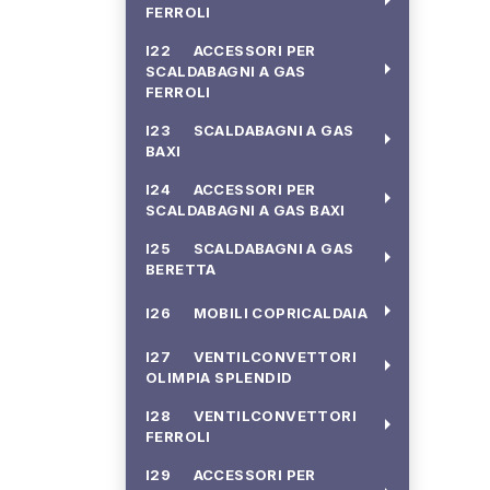
FERROLI
I22 ACCESSORI PER
arrow_right
SCALDABAGNI A GAS
FERROLI
I23 SCALDABAGNI A GAS
arrow_right
BAXI
I24 ACCESSORI PER
arrow_right
SCALDABAGNI A GAS BAXI
I25 SCALDABAGNI A GAS
arrow_right
BERETTA
arrow_right
I26 MOBILI COPRICALDAIA
I27 VENTILCONVETTORI
arrow_right
OLIMPIA SPLENDID
I28 VENTILCONVETTORI
arrow_right
FERROLI
I29 ACCESSORI PER