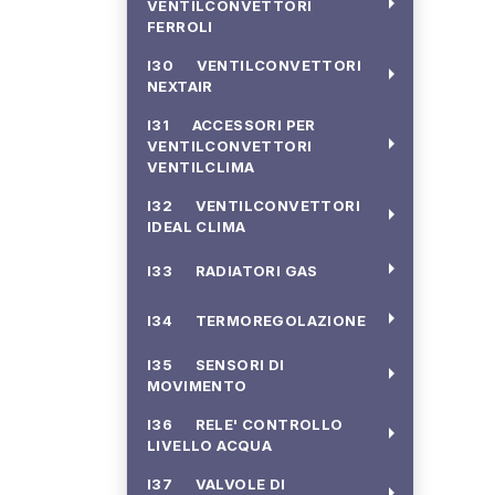
arrow_right
VENTILCONVETTORI
FERROLI
I30 VENTILCONVETTORI
arrow_right
NEXTAIR
I31 ACCESSORI PER
arrow_right
VENTILCONVETTORI
VENTILCLIMA
I32 VENTILCONVETTORI
arrow_right
IDEAL CLIMA
arrow_right
I33 RADIATORI GAS
arrow_right
I34 TERMOREGOLAZIONE
I35 SENSORI DI
arrow_right
MOVIMENTO
I36 RELE' CONTROLLO
arrow_right
LIVELLO ACQUA
I37 VALVOLE DI
arrow_right