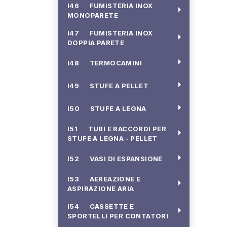
I46 FUMISTERIA INOX
arrow_right
MONOPARETE
I47 FUMISTERIA INOX
arrow_right
DOPPIA PARETE
arrow_right
I48 TERMOCAMINI
arrow_right
I49 STUFE A PELLET
arrow_right
I50 STUFE A LEGNA
I51 TUBI E RACCORDI PER
arrow_right
STUFE A LEGNA - PELLET
arrow_right
I52 VASI DI ESPANSIONE
I53 AEREAZIONE E
arrow_right
ASPIRAZIONE ARIA
I54 CASSETTE E
arrow_right
SPORTELLI PER CONTATORI