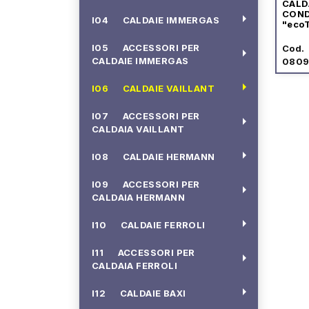
CALD
COND
arrow_right
I04 CALDAIE IMMERGAS
"eco
I05 ACCESSORI PER
Cod.
arrow_right
CALDAIE IMMERGAS
080
arrow_right
I06 CALDAIE VAILLANT
I07 ACCESSORI PER
arrow_right
CALDAIA VAILLANT
arrow_right
I08 CALDAIE HERMANN
I09 ACCESSORI PER
arrow_right
CALDAIA HERMANN
arrow_right
I10 CALDAIE FERROLI
I11 ACCESSORI PER
arrow_right
CALDAIA FERROLI
arrow_right
I12 CALDAIE BAXI