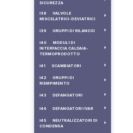
SICUREZZA
I38 VALVOLE
arrow_right
MISCELATRICI-DEVIATRICI
arrow_right
I39 GRUPPI DI RILANCIO
I40 MODULI DI
arrow_right
INTERFACCIA CALDAIA-
TERMOPRODOTTO
arrow_right
I41 SCAMBIATORI
I42 GRUPPI DI
arrow_right
RIEMPIMENTO
arrow_right
I43 DEFANGATORI
arrow_right
I44 DEFANGATORI IVAR
I45 NEUTRALIZZATORI DI
arrow_right
CONDENSA