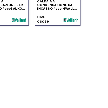
 A
CALDAIA A
SAZIONE PER
CONDENSAZIONE DA
O "ecoBALKON
INCASSO "ecoINWALL
MW" CON
PLUS VMW" CON
LINA
CENTRALINA
Cod.
ATIC 700"
"multiMATIC 700"
08099