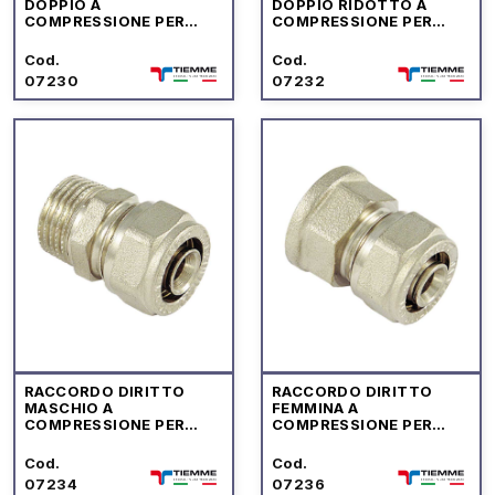
DOPPIO A
DOPPIO RIDOTTO A
COMPRESSIONE PER
COMPRESSIONE PER
TUBO MULTISTRATO
TUBO MULTISTRATO TM
ACQUA TM
Cod.
Cod.
07230
07232
RACCORDO DIRITTO
RACCORDO DIRITTO
MASCHIO A
FEMMINA A
COMPRESSIONE PER
COMPRESSIONE PER
TUBO MULTISTRATO TM
TUBO MULTISTRATO TM
Cod.
Cod.
07234
07236