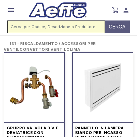
menu
shopping_cart
person
CERCA
I31 - RISCALDAMENTO / ACCESSORI PER
VENTILCONVETTORI VENTILCLIMA
GRUPPO VALVOLA 3 VIE
PANNELLO IN LAMIERA
DEVIATRICE CON
BIANCO PER INCASSO
SERVOCOMANDO
VENTILCONVETTORE