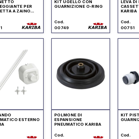
NETTO
KIT UGELLO CON
LEVA DI
EGGIANTE PER
GUARNIZIONE O-RING
CASSET
ETTA A ZAINO
KARIBA
O" KARIBA
Cod.
Cod.
1
00749
00751
ANDO
POLMONE DI
KIT PI
MATICO ESTERNO
ESPANSIONE
GUARNI
BA
PNEUMATICO KARIBA
Cod.
Cod.