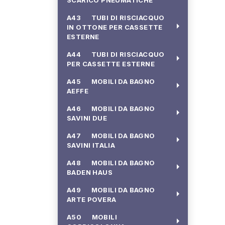
SCARICO PNEUMATICHE
A43 TUBI DI RISCIACQUO
arrow_right
IN OTTONE PER CASSETTE
ESTERNE
A44 TUBI DI RISCIACQUO
arrow_right
PER CASSETTE ESTERNE
A45 MOBILI DA BAGNO
arrow_right
AEFFE
A46 MOBILI DA BAGNO
arrow_right
SAVINI DUE
A47 MOBILI DA BAGNO
arrow_right
SAVINI ITALIA
A48 MOBILI DA BAGNO
arrow_right
BADEN HAUS
A49 MOBILI DA BAGNO
arrow_right
ARTE POVERA
A50 MOBILI
arrow_right