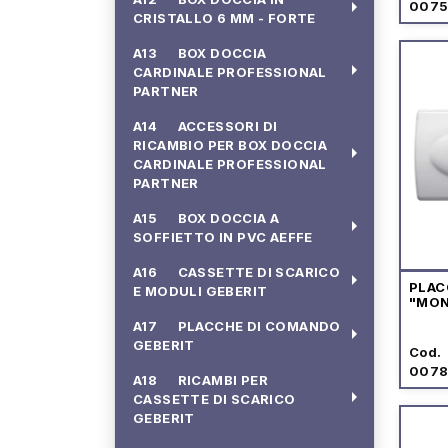
arrow_right
007
CRISTALLO 6 MM - FORTE
A13 BOX DOCCIA
arrow_right
CARDINALE PROFESSIONAL
PARTNER
A14 ACCESSORI DI
RICAMBIO PER BOX DOCCIA
arrow_right
CARDINALE PROFESSIONAL
PARTNER
A15 BOX DOCCIA A
arrow_right
SOFFIETTO IN PVC AEFFE
A16 CASSETTE DI SCARICO
arrow_right
PLAC
E MODULI GEBERIT
"MON
A17 PLACCHE DI COMANDO
arrow_right
GEBERIT
Cod.
007
A18 RICAMBI PER
arrow_right
CASSETTE DI SCARICO
GEBERIT