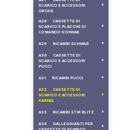
arrow_right
SCARICO E ACCESSORI
GROHE
A28 CASSETTE DI
arrow_right
SCARICO E PLACCHE DI
COMANDO SCHWAB
arrow_right
A29 RICAMBI SCHWAB
A30 CASSETTE DI
arrow_right
SCARICO E ACCESSORI
PUCCI
arrow_right
A31 RICAMBI PUCCI
A32 CASSETTE DI
arrow_right
SCARICO E ACCESSORI
KARIBA
arrow_right
A33 RICAMBI STIR BLITZ
A34 GALLEGGIANTI PER
arrow_right
CASSETTE DI SCARICO