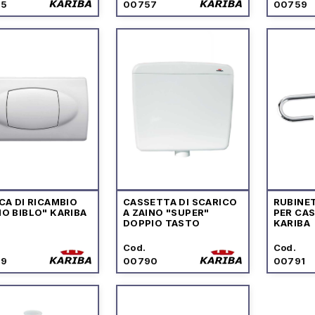
55
00757
00759
CA DI RICAMBIO
CASSETTA DI SCARICO
RUBINE
O BIBLO" KARIBA
A ZAINO "SUPER"
PER CAS
DOPPIO TASTO
KARIBA
Cod.
Cod.
89
00790
00791