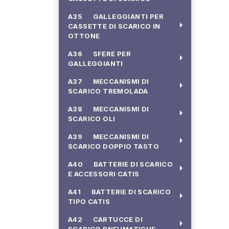
A35 GALLEGGIANTI PER
arrow_right
CASSETTE DI SCARICO IN
OTTONE
A36 SFERE PER
arrow_right
GALLEGGIANTI
A37 MECCANISMI DI
arrow_right
SCARICO TREMOLADA
A38 MECCANISMI DI
arrow_right
SCARICO OLI
A39 MECCANISMI DI
arrow_right
SCARICO DOPPIO TASTO
A40 BATTERIE DI SCARICO
arrow_right
E ACCESSORI CATIS
A41 BATTERIE DI SCARICO
arrow_right
TIPO CATIS
A42 CARTUCCE DI
arrow_right