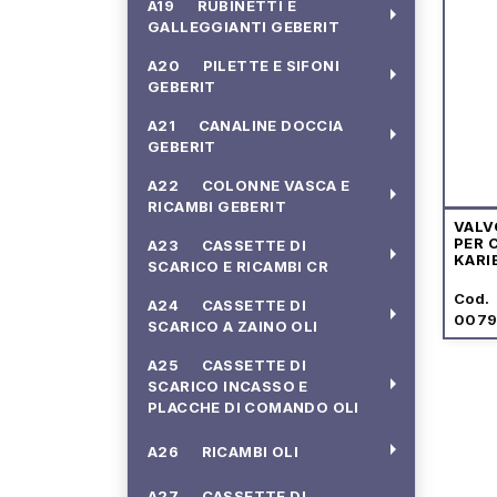
A19 RUBINETTI E
arrow_right
GALLEGGIANTI GEBERIT
A20 PILETTE E SIFONI
arrow_right
GEBERIT
A21 CANALINE DOCCIA
arrow_right
GEBERIT
A22 COLONNE VASCA E
arrow_right
RICAMBI GEBERIT
VALV
PER 
A23 CASSETTE DI
arrow_right
KARI
SCARICO E RICAMBI CR
Cod.
A24 CASSETTE DI
arrow_right
007
SCARICO A ZAINO OLI
A25 CASSETTE DI
arrow_right
SCARICO INCASSO E
PLACCHE DI COMANDO OLI
arrow_right
A26 RICAMBI OLI
A27 CASSETTE DI