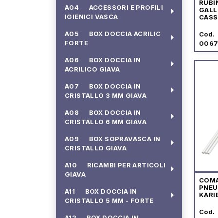
RUBI
A04 ACCESSORI E PROFILI
arrow_right
GALL
IGIENICI VASCA
CASS
"TIP
A05 BOX DOCCIA ACRILIC
Cod.
arrow_right
FORTE
0067
A06 BOX DOCCIA IN
arrow_right
ACRILICO GIAVA
A07 BOX DOCCIA IN
arrow_right
CRISTALLO 3 MM GIAVA
A08 BOX DOCCIA IN
arrow_right
CRISTALLO 6 MM GIAVA
A09 BOX SOPRAVASCA IN
arrow_right
CRISTALLO GIAVA
A10 RICAMBI PER ARTICOLI
arrow_right
GIAVA
COM
PNEU
A11 BOX DOCCIA IN
arrow_right
KARI
CRISTALLO 5 MM - FORTE
Cod.
A12 BOX DOCCIA IN