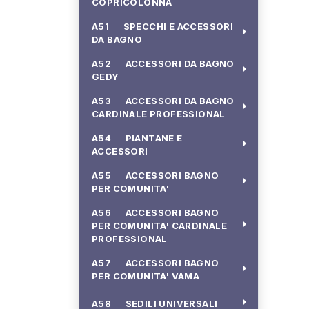
COPRICOLONNA
A51 SPECCHI E ACCESSORI
arrow_right
DA BAGNO
A52 ACCESSORI DA BAGNO
arrow_right
GEDY
A53 ACCESSORI DA BAGNO
arrow_right
CARDINALE PROFESSIONAL
A54 PIANTANE E
arrow_right
ACCESSORI
A55 ACCESSORI BAGNO
arrow_right
PER COMUNITA'
A56 ACCESSORI BAGNO
arrow_right
PER COMUNITA' CARDINALE
PROFESSIONAL
A57 ACCESSORI BAGNO
arrow_right
PER COMUNITA' VAMA
arrow_right
A58 SEDILI UNIVERSALI