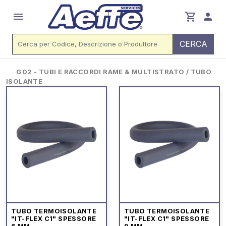
menu
shopping_cart
person
CERCA
G02 - TUBI E RACCORDI RAME & MULTISTRATO / TUBO
ISOLANTE
TUBO TERMOISOLANTE
TUBO TERMOISOLANTE
"IT-FLEX C1" SPESSORE
"IT-FLEX C1" SPESSORE
6 MM
9 MM