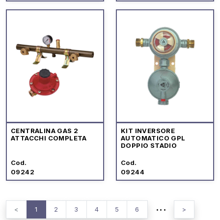
CENTRALINA GAS 2
KIT INVERSORE
ATTACCHI COMPLETA
AUTOMATICO GPL
DOPPIO STADIO
Cod.
Cod.
09242
09244
...
<
1
2
3
4
5
6
>