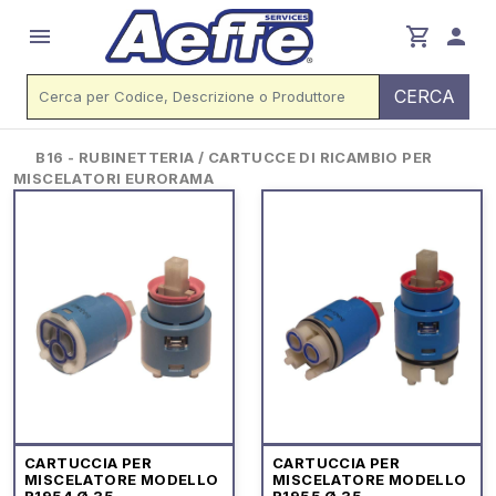
menu
shopping_cart
person
CERCA
B16 - RUBINETTERIA / CARTUCCE DI RICAMBIO PER
MISCELATORI EURORAMA
CARTUCCIA PER
CARTUCCIA PER
MISCELATORE MODELLO
MISCELATORE MODELLO
R1954 Ø 35
R1955 Ø 35