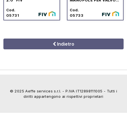
AD INCASSO "WATER
BOX 2.0" FIV
Cod.
Cod.
05731
05733
Indietro
© 2025 Aeffe services s.r.l. - P.IVA IT12898111005 - Tutti i
diritti appartengono ai rispettivi proprietari