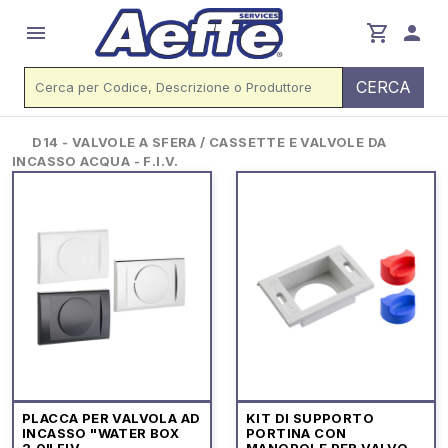
menu
shopping_cart
person
CERCA
D14 - VALVOLE A SFERA / CASSETTE E VALVOLE DA
INCASSO ACQUA - F.I.V.
PLACCA PER VALVOLA AD
KIT DI SUPPORTO
INCASSO "WATER BOX
PORTINA CON
2.0" FIV
MANOPOLE PER VALVOLA