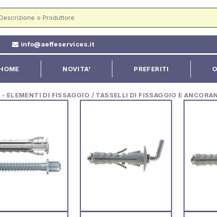
2
info@aeffeservices.it
HOME
NOVITA'
PREFERITI
O
ELEMENTI DI FISSAGGIO / TASSELLI DI FISSAGGIO E ANCORA