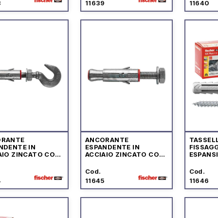
8
11639
11640
ORANTE
ANCORANTE
TASSELL
NDENTE IN
ESPANDENTE IN
FISSAGG
AIO ZINCATO CON
ACCIAIO ZINCATO CON
ESPANS
IO FORGIATO
VITE T.E.
TRUCIOL
IMPRON
Cod.
Cod.
4
11645
11646