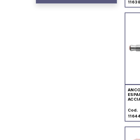
1163
ANC
ESPA
ACCI
GANC
Cod.
1164