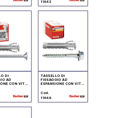
11642
O DI
TASSELLO DI
IO AD
FISSAGGIO AD
IONE CON VITE
ESPANSIONE CON VITE
ARE T.S.P.
TESTA ESAGONALE
TA POZI
FLANGIATA
Cod.
11648