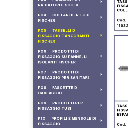
arrow_right
TASS
RADIATORI FISCHER
FISS
COLL
DIST
P04 COLLARI PER TUBI
arrow_right
TUBI
Cod.
FISCHER
1163
P05 TASSELLI DI
arrow_right
FISSAGGIO E ANCORANTI
FISCHER
P06 PRODOTTI DI
arrow_right
FISSAGGIO SU PANNELLI
ISOLANTI FISCHER
P07 PRODOTTI DI
arrow_right
FISSAGGIO PER SANITARI
P08 FASCETTE DI
arrow_right
CABLAGGIO
P09 PRODOTTI PER
arrow_right
TASS
FISSAGGIO TUBI
FISS
ESPA
P10 PROFILI E MENSOLE DI
OCCH
arrow_right
FISSAGGIO
Cod.