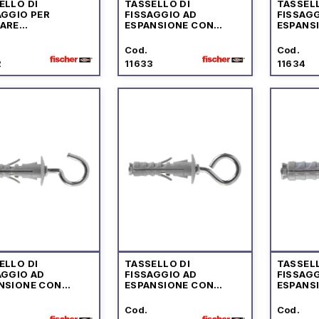
ELLO DI
TASSELLO DI
TASSELL
AGGIO PER
FISSAGGIO AD
FISSAGG
ARE
ESPANSIONE CON
ESPANS
ANZIATORE PER
GANCIO CORTO
GANCIO
 IN METALLO
Cod.
Cod.
2
11633
11634
ELLO DI
TASSELLO DI
TASSELL
AGGIO AD
FISSAGGIO AD
FISSAGG
NSIONE CON
ESPANSIONE CON
ESPANS
IOLO APERTO
OCCHIOLO CHIUSO
T.S.C. 
COMBIN
Cod.
Cod.