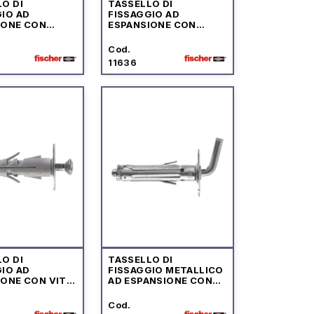
O DI
TASSELLO DI
IO AD
FISSAGGIO AD
IONE CON
ESPANSIONE CON
 MEDIO
GANCIO LUNGO
Cod.
11636
O DI
TASSELLO DI
IO AD
FISSAGGIO METALLICO
IONE CON VITE
AD ESPANSIONE CON
TAGLIO
GANCIO CORTO
ATO
Cod.