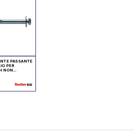
NTE PASSANTE
AIO PER
GI NON
URALI IN
TRUZZO