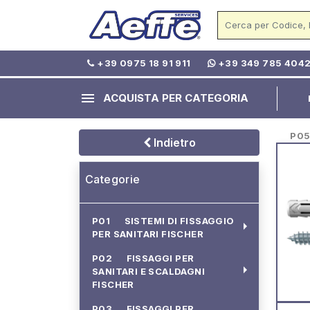
+39 0975 18 91 911
+39 349 785 404
menu
ACQUISTA PER CATEGORIA
P05 - 
Indietro
Categorie
P01 SISTEMI DI FISSAGGIO
arrow_right
PER SANITARI FISCHER
P02 FISSAGGI PER
arrow_right
SANITARI E SCALDAGNI
FISCHER
P03 FISSAGGI PER