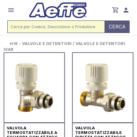
menu
shopping_cart
person
CERCA
H16 - VALVOLE E DETENTORI / VALVOLE E DETENTORI
IVAR
VALVOLA
VALVOLA
TERMOSTATIZZABILE A
TERMOSTATIZZABILE
SQUADRA CON ATTACCO
DIRITTA CON ATTACCO