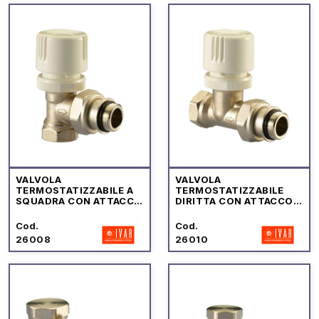
VALVOLA
VALVOLA
TERMOSTATIZZABILE A
TERMOSTATIZZABILE
SQUADRA CON ATTACCO
DIRITTA CON ATTACCO
FEMMINA "SERIE
FEMMINA "SERIE
STANDARD" IVAR
STANDARD" IVAR
Cod.
Cod.
26008
26010