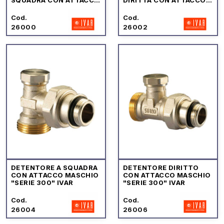
MASCHIO "SERIE
MASCHIO "SERIE
STANDARD" IVAR
STANDARD" IVAR
Cod.
Cod.
26000
26002
DETENTORE A SQUADRA
DETENTORE DIRITTO
CON ATTACCO MASCHIO
CON ATTACCO MASCHIO
"SERIE 300" IVAR
"SERIE 300" IVAR
Cod.
Cod.
26004
26006