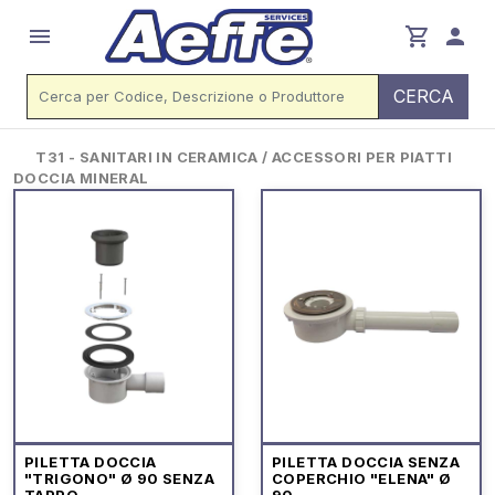
menu
shopping_cart
person
CERCA
T31 - SANITARI IN CERAMICA / ACCESSORI PER PIATTI
DOCCIA MINERAL
PILETTA DOCCIA
PILETTA DOCCIA SENZA
"TRIGONO" Ø 90 SENZA
COPERCHIO "ELENA" Ø
TAPPO
90