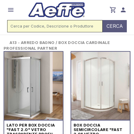
menu
shopping_cart
person
CERCA
A13 - ARREDO BAGNO / BOX DOCCIA CARDINALE
PROFESSIONAL PARTNER
LATO PER BOX DOCCIA
BOX DOCCIA
"FAST 2.0" VETRO
SEMICIRCOLARE "FAST
TRASPARENTE PROFILO
2.0" VETRO