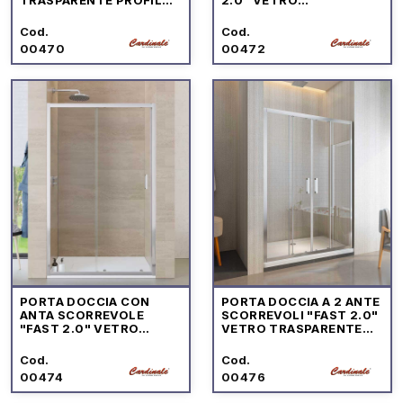
CROMO
TRASPARENTE PROFILO
CROMO
Cod.
Cod.
00470
00472
PORTA DOCCIA CON
PORTA DOCCIA A 2 ANTE
ANTA SCORREVOLE
SCORREVOLI "FAST 2.0"
"FAST 2.0" VETRO
VETRO TRASPARENTE
TRASPARENTE PROFILO
PROFILO CROMO
CROMO
Cod.
Cod.
00474
00476