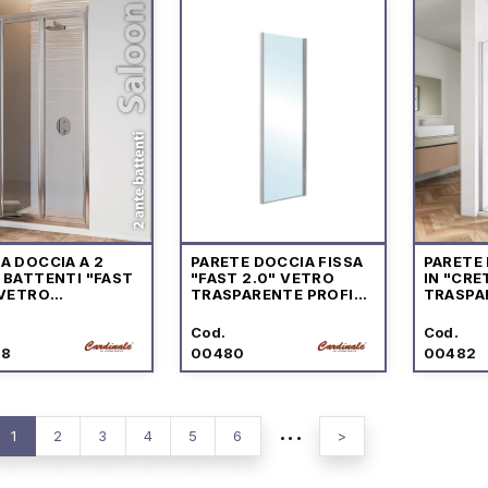
A DOCCIA A 2
PARETE DOCCIA FISSA
PARETE
 BATTENTI "FAST
"FAST 2.0" VETRO
IN "CRE
 VETRO
TRASPARENTE PROFILO
TRASPA
PARENTE PROFILO
CROMO
PROFIL
MO
Cod.
Cod.
78
00480
00482
...
1
2
3
4
5
6
>