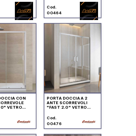
Cod.
00464
DOCCIA CON
PORTA DOCCIA A 2
CORREVOLE
ANTE SCORREVOLI
.0" VETRO
"FAST 2.0" VETRO
RENTE PROFILO
TRASPARENTE PROFILO
CROMO
Cod.
00476