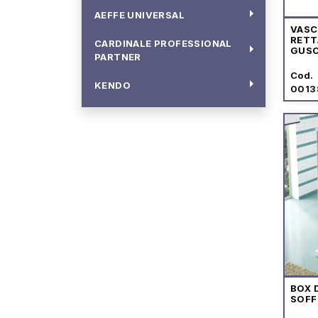
arrow_right
AEFFE UNIVERSAL
VASC
RETT
CARDINALE PROFESSIONAL
arrow_right
GUSC
PARTNER
Cod.
arrow_right
KENDO
0013
BOX 
SOFF