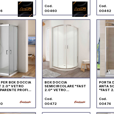
Cod.
Cod.
36
00460
00462
 PER BOX DOCCIA
BOX DOCCIA
PORTA 
T 2.0" VETRO
SEMICIRCOLARE "FAST
ANTA S
PARENTE PROFILO
2.0" VETRO
"FAST 2
MO
TRASPARENTE PROFILO
TRASPA
CROMO
CROMO
Cod.
Cod.
70
00472
00474