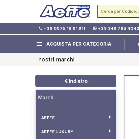
+39 0975 18 91 911
+39 349 785 404
menu
ACQUISTA PER CATEGORIA
I nostri marchi
Indietro
Marchi
arrow_right
AEFFE
arrow_right
AEFFE LUXURY