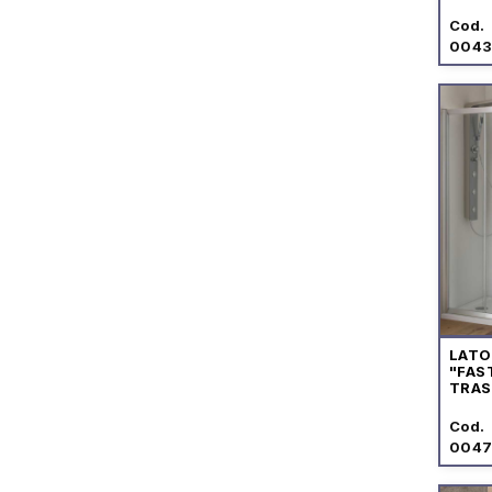
Cod.
004
LATO
"FAS
TRAS
CRO
Cod.
004